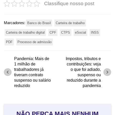
Classifique nosso post
Marcadores:
Banco do Brasil
Carteira de trabalho
Carteira de trabalho digital
CPF
CTPS
eSocial
INSS
PDF
Processo de admissão
Pandemia: Mais de
Impostos, tributos e
1 milhão de
contribuições: veja
trabalhadores já
o que foi adiado,
chevron_left
chevron_right
tiveram contrato
suspenso ou
suspenso ou salário
reduzido durante a
reduzido
pandemia
NÃO PERCA MAIS NENHUM