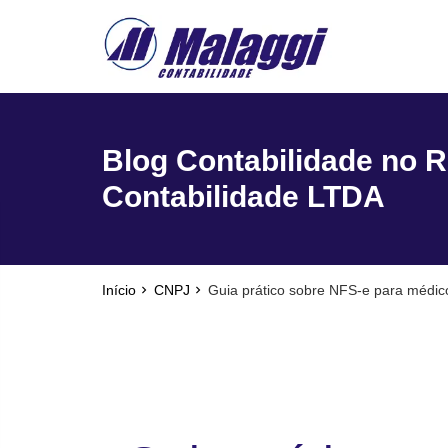
reply
FALE CONOSCO
phone
(51) 3751-0400
location_on
Rua Júlio de Castilhos, nº 983, salas 3 e 4 Cen
Blog Contabilidade no R
Encantado - Rio Grande do Sul
Contabilidade LTDA
email
Início
CNPJ
Guia prático sobre NFS-e para médico
Deixe sua Mensagem