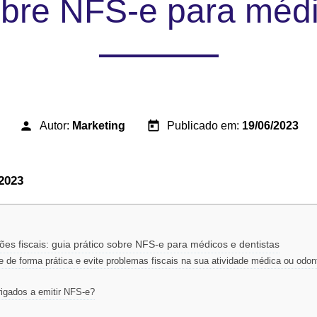
obre NFS-e para médi
person
today
Autor:
Marketing
Publicado em:
19/06/2023
2023
es fiscais: guia prático sobre NFS-e para médicos e dentistas
 de forma prática e evite problemas fiscais na sua atividade médica ou odon
rigados a emitir NFS-e?