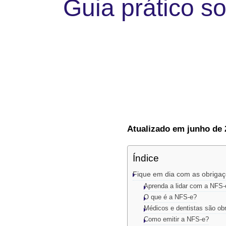
Guia prático s
Atualizado em junho de 
Índice
Fique em dia com as obrigaçõ
Aprenda a lidar com a NFS-e
O que é a NFS-e?
Médicos e dentistas são ob
Como emitir a NFS-e?