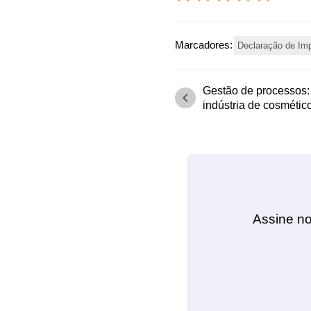
Marcadores:
Declaração de Im
Gestão de processos: 
chevron_left
indústria de cosmétic
Assine no