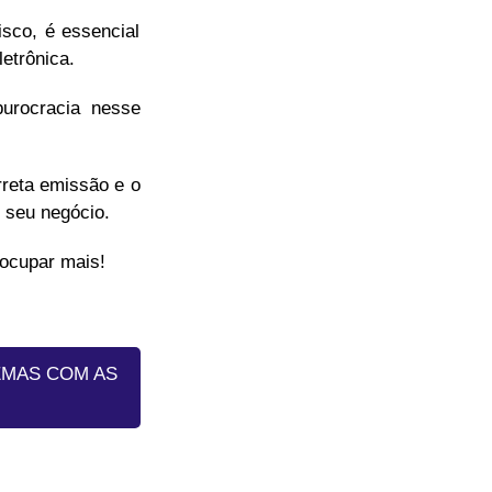
isco, é essencial
etrônica.
burocracia nesse
rreta emissão e o
 seu negócio.
eocupar mais!
EMAS COM AS