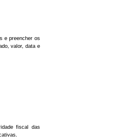
is e preencher os
do, valor, data e
idade fiscal das
cativas.