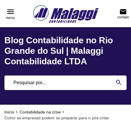
reply
reply
FALE CONOSCO
NAVEGAÇÃO
menu
email
contato
menu
phone
(51) 3751-0400
home
Voltar ao site
Blog Contabilidade no Rio
location_on
Rua Júlio de Castilhos, nº 983, salas 3 e 4 Cen
Blog
Encantado - Rio Grande do Sul
Grande do Sul | Malaggi
Contabilidade
Contabilidade LTDA
Notícias
email
search
Deixe sua Mensagem
Início
Contabilidade na crise
Como as empresas podem se preparar para o pós-crise