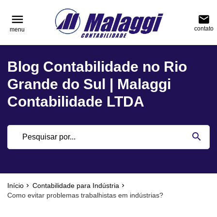
reply
reply
FALE CONOSCO
NAVEGAÇÃO
menu
email
contato
menu
phone
(51) 3751-0400
home
Voltar ao site
Blog Contabilidade no Rio
location_on
Rua Júlio de Castilhos, nº 983, salas 3 e 4 Cen
Blog
Encantado - Rio Grande do Sul
Grande do Sul | Malaggi
Contabilidade
Contabilidade LTDA
Notícias
email
search
Deixe sua Mensagem
Início
Contabilidade para Indústria
Como evitar problemas trabalhistas em indústrias?