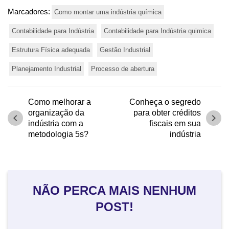
Marcadores:
Como montar uma indústria química
Contabilidade para Indústria
Contabilidade para Indústria quimica
Estrutura Física adequada
Gestão Industrial
Planejamento Industrial
Processo de abertura
Como melhorar a
Conheça o segredo
organização da
para obter créditos
chevron_left
chevron_right
indústria com a
fiscais em sua
metodologia 5s?
indústria
NÃO PERCA MAIS NENHUM
POST!