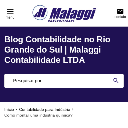
reply
reply
FALE CONOSCO
NAVEGAÇÃO
menu
email
contato
menu
phone
(51) 3751-0400
home
Voltar ao site
Blog Contabilidade no Rio
location_on
Rua Júlio de Castilhos, nº 983, salas 3 e 4 Cen
Blog
Encantado - Rio Grande do Sul
Grande do Sul | Malaggi
Contabilidade
Contabilidade LTDA
Notícias
email
search
Deixe sua Mensagem
Início
Contabilidade para Indústria
Como montar uma indústria química?