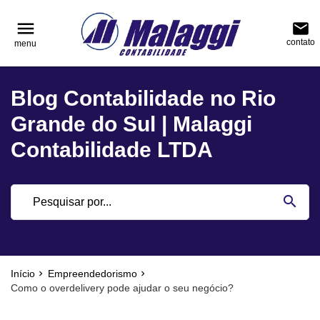
reply
reply
FALE CONOSCO
NAVEGAÇÃO
menu
email
contato
menu
phone
(51) 3751-0400
home
Voltar ao site
Blog Contabilidade no Rio
location_on
Rua Júlio de Castilhos, nº 983, salas 3 e 4 Cen
Blog
Encantado - Rio Grande do Sul
Grande do Sul | Malaggi
Contabilidade
Contabilidade LTDA
Notícias
email
search
Deixe sua Mensagem
Início
Empreendedorismo
Como o overdelivery pode ajudar o seu negócio?