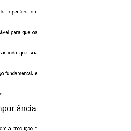
ade impecável em
cável para que os
rantindo que sua
go fundamental, e
el.
mportância
 com a produção e