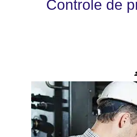
Controle de p
per