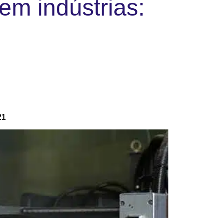
em indústrias:
21