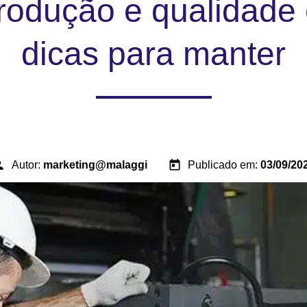
rodução e qualidade 
dicas para manter
son
today
Autor:
marketing@malaggi
Publicado em:
03/09/20