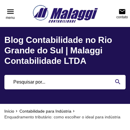
reply
reply
FALE CONOSCO
NAVEGAÇÃO
menu
email
contato
menu
phone
(51) 3751-0400
home
Voltar ao site
Blog Contabilidade no Rio
location_on
Rua Júlio de Castilhos, nº 983, salas 3 e 4 Cen
Blog
Encantado - Rio Grande do Sul
Grande do Sul | Malaggi
Contabilidade
Contabilidade LTDA
Notícias
email
search
Deixe sua Mensagem
Início
Contabilidade para Indústria
Enquadramento tributário: como escolher o ideal para indústria