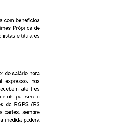
es com benefícios
imes Próprios de
istas e titulares
r do salário-hora
al expresso, nos
recebem até três
remente por serem
tos do RGPS (R$
as partes, sempre
, a medida poderá