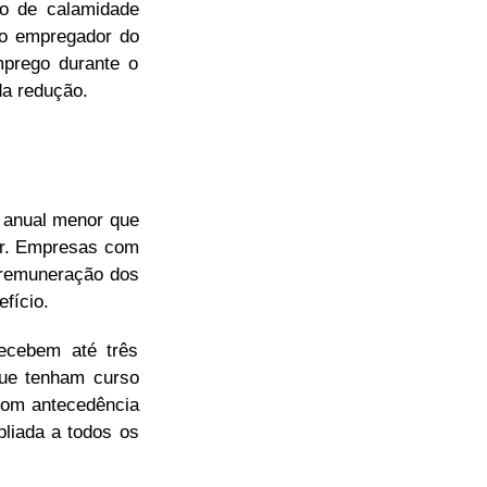
do de calamidade
lo empregador do
mprego durante o
da redução.
 anual menor que
dor. Empresas com
 remuneração dos
fício.
ecebem até três
que tenham curso
 com antecedência
pliada a todos os