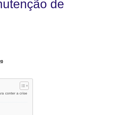
nutenção de
20
a conter a crise