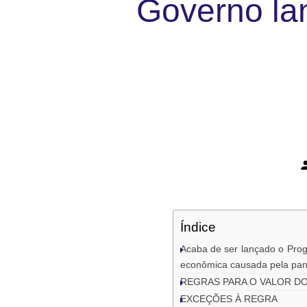
Governo la
per
Índice
Acaba de ser lançado o Pro
econômica causada pela pan
REGRAS PARA O VALOR DO
EXCEÇÕES À REGRA