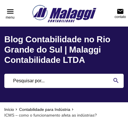
reply
reply
FALE CONOSCO
NAVEGAÇÃO
menu
email
contato
menu
phone
(51) 3751-0400
home
Voltar ao site
Blog Contabilidade no Rio
location_on
Rua Júlio de Castilhos, nº 983, salas 3 e 4 Cen
Blog
Encantado - Rio Grande do Sul
Grande do Sul | Malaggi
Contabilidade
Contabilidade LTDA
Notícias
email
search
Deixe sua Mensagem
Início
Contabilidade para Indústria
ICMS – como o funcionamento afeta as indústrias?