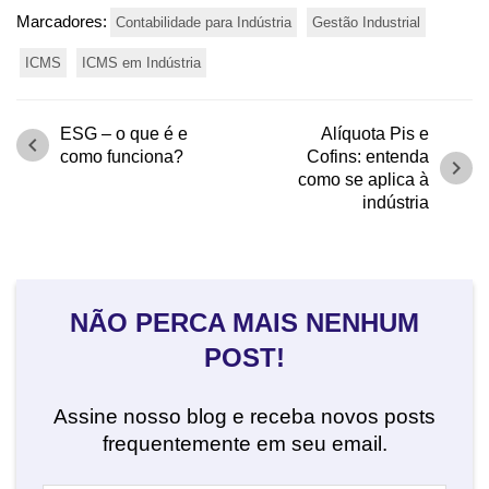
Marcadores:
Contabilidade para Indústria
Gestão Industrial
ICMS
ICMS em Indústria
ESG – o que é e
Alíquota Pis e
chevron_left
como funciona?
Cofins: entenda
chevron_right
como se aplica à
indústria
NÃO PERCA MAIS NENHUM
POST!
Assine nosso blog e receba novos posts
frequentemente em seu email.