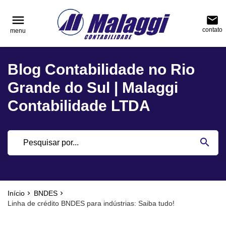
reply
reply
FALE CONOSCO
NAVEGAÇÃO
menu
email
contato
menu
phone
(51) 3751-0400
home
Voltar ao site
Blog Contabilidade no Rio
location_on
Rua Júlio de Castilhos, nº 983, salas 3 e 4 Cen
Blog
Encantado - Rio Grande do Sul
Grande do Sul | Malaggi
Contabilidade
Contabilidade LTDA
Notícias
email
search
Deixe sua Mensagem
Início
BNDES
Linha de crédito BNDES para indústrias: Saiba tudo!