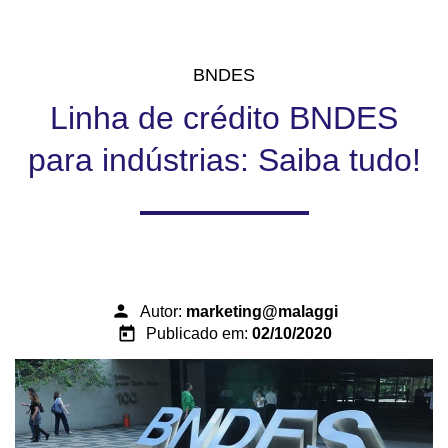
BNDES
Linha de crédito BNDES
para indústrias: Saiba tudo!
person
Autor:
marketing@malaggi
today
Publicado em:
02/10/2020