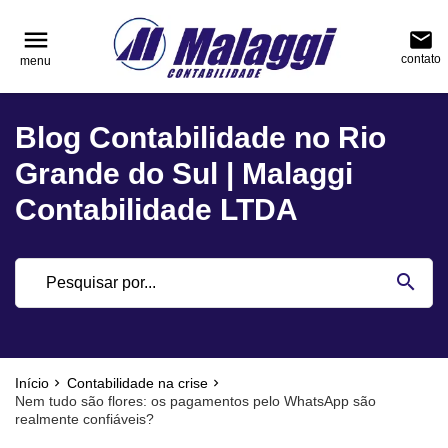
reply
reply
FALE CONOSCO
NAVEGAÇÃO
menu
email
contato
menu
phone
(51) 3751-0400
home
Voltar ao site
Blog Contabilidade no Rio
location_on
Rua Júlio de Castilhos, nº 983, salas 3 e 4 Cen
Blog
Encantado - Rio Grande do Sul
Grande do Sul | Malaggi
Contabilidade
Contabilidade LTDA
Notícias
email
search
Deixe sua Mensagem
Início
Contabilidade na crise
Nem tudo são flores: os pagamentos pelo WhatsApp são
realmente confiáveis?