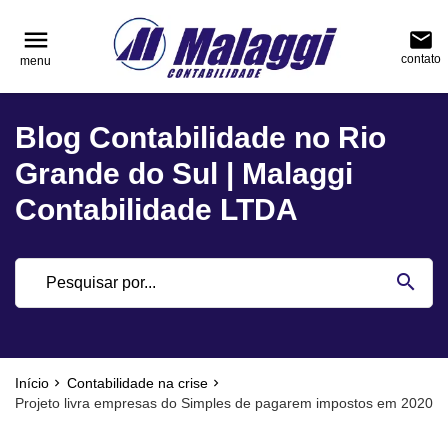
reply
reply
FALE CONOSCO
NAVEGAÇÃO
menu
email
contato
menu
phone
(51) 3751-0400
home
Voltar ao site
Blog Contabilidade no Rio
location_on
Rua Júlio de Castilhos, nº 983, salas 3 e 4 Cen
Blog
Encantado - Rio Grande do Sul
Grande do Sul | Malaggi
Contabilidade
Contabilidade LTDA
Notícias
email
search
Deixe sua Mensagem
Início
Contabilidade na crise
Projeto livra empresas do Simples de pagarem impostos em 2020