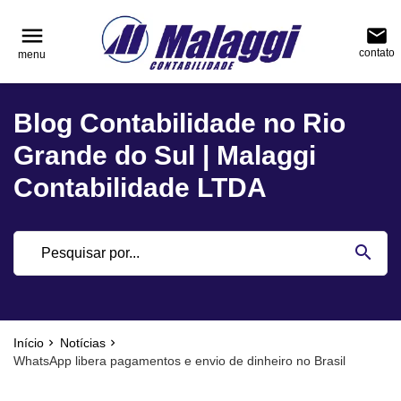
reply
reply
FALE CONOSCO
NAVEGAÇÃO
menu
email
contato
menu
phone
(51) 3751-0400
home
Voltar ao site
Blog Contabilidade no Rio
location_on
Rua Júlio de Castilhos, nº 983, salas 3 e 4 Cen
Blog
Encantado - Rio Grande do Sul
Grande do Sul | Malaggi
Contabilidade
Contabilidade LTDA
Notícias
email
search
Deixe sua Mensagem
Início
Notícias
WhatsApp libera pagamentos e envio de dinheiro no Brasil