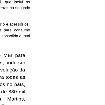
, que inclui os
bertas no segundo
rio e acessórios;
te para consumo
consolida o total
o MEI para
s, pode ser
evolução da
ra todas as
os no país,
 de 880 mil
a Martins,