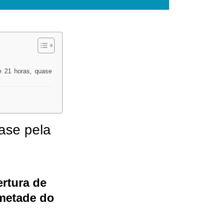
e 21 horas, quase
ase pela
rtura de
 metade do