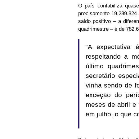
O país contabiliza qua
precisamente 19.289.824
saldo positivo – a dife
quadrimestre – é de 782.
“A expectativa
respeitando a mé
último quadrimes
secretário espec
vinha sendo de f
exceção do per
meses de abril e
em julho, o que c