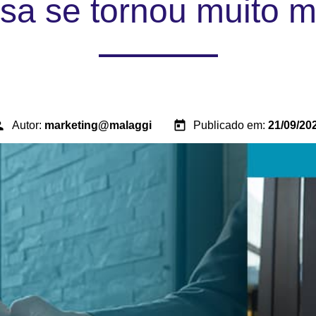
sa se tornou muito m
son
today
Autor:
marketing@malaggi
Publicado em:
21/09/20