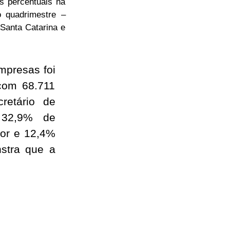
s percentuais na
 quadrimestre –
Santa Catarina e
mpresas foi
 com 68.711
retário de
a 32,9% de
ior e 12,4%
stra que a