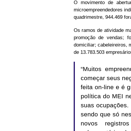
O movimento de abertur
microempreendedores indi
quadrimestre, 944.469 for
Os ramos de atividade mai
promoção de vendas; fo
domiciliar; cabeleireiros
de 13.783.503 empresários
“Muitos empreen
começar seus negó
feita on-line e é
política do MEI n
suas ocupações. 
sendo que só nes
novos registro