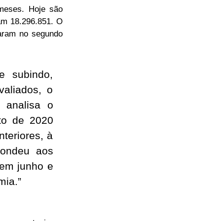
meses. Hoje são
am 18.296.851. O
haram no segundo
e subindo,
valiados, o
, analisa o
nto de 2020
teriores, à
pondeu aos
 em junho e
mia.”