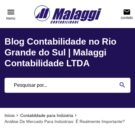
reply
reply
FALE CONOSCO
NAVEGAÇÃO
menu
email
contato
menu
phone
(51) 3751-0400
home
Voltar ao site
Blog Contabilidade no Rio
location_on
Rua Júlio de Castilhos, nº 983, salas 3 e 4 Cen
Blog
Encantado - Rio Grande do Sul
Grande do Sul | Malaggi
Contabilidade
Contabilidade LTDA
Notícias
email
search
Deixe sua Mensagem
Início
Contabildade para Indústria
Análise De Mercado Para Indústrias: É Realmente Importante?