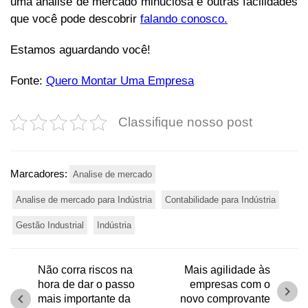
uma análise de mercado minuciosa e outras facilidades
que você pode descobrir
falando conosco.
Estamos aguardando você!
Fonte:
Quero Montar Uma Empresa
Classifique nosso post
Marcadores:
Analise de mercado
Analise de mercado para Indústria
Contabilidade para Indústria
Gestão Industrial
Indústria
Não corra riscos na
Mais agilidade às
hora de dar o passo
empresas com o
chevron_right
chevron_left
mais importante da
novo comprovante