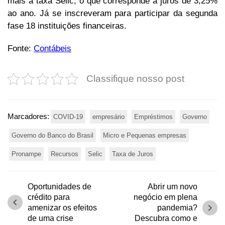
mais a taxa Selic, o que corresponde a juros de 3,25%
ao ano. Já se inscreveram para participar da segunda
fase 18 instituições financeiras.
Fonte:
Contábeis
Classifique nosso post
Marcadores:
COVID-19
empresário
Empréstimos
Governo
Governo do Banco do Brasil
Micro e Pequenas empresas
Pronampe
Recursos
Selic
Taxa de Juros
Oportunidades de
Abrir um novo
crédito para
negócio em plena
chevron_left
chevron_right
amenizar os efeitos
pandemia?
de uma crise
Descubra como e