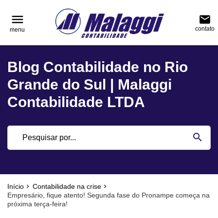
reply
reply
FALE CONOSCO
NAVEGAÇÃO
menu
email
contato
menu
phone
(51) 3751-0400
home
Voltar ao site
Blog Contabilidade no Rio
location_on
Rua Júlio de Castilhos, nº 983, salas 3 e 4 Cen
Blog
Encantado - Rio Grande do Sul
Grande do Sul | Malaggi
Contabilidade
Contabilidade LTDA
Notícias
email
search
Deixe sua Mensagem
Início
Contabilidade na crise
Empresário, fique atento! Segunda fase do Pronampe começa na
próxima terça-feira!