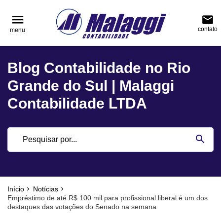
reply
reply
FALE CONOSCO
NAVEGAÇÃO
menu
email
contato
menu
phone
(51) 3751-0400
home
Voltar ao site
Blog Contabilidade no Rio
location_on
Rua Júlio de Castilhos, nº 983, salas 3 e 4 Cen
Blog
Encantado - Rio Grande do Sul
Grande do Sul | Malaggi
Contabilidade
Contabilidade LTDA
Notícias
email
search
Deixe sua Mensagem
Início
Notícias
Empréstimo de até R$ 100 mil para profissional liberal é um dos
destaques das votações do Senado na semana