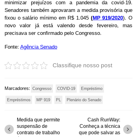
minimizar prejuízos com a pandemia da covid-19.
Senadores também aprovaram a medida provisória que
fixou o salário mínimo em R$ 1.045
(
MP 919/2020
). O
novo valor já está valendo desde fevereiro, mas
precisava ser confirmado pelo Congresso.
Fonte:
Agência Senado
Classifique nosso post
Marcadores:
Congresso
COVID-19
Empréstimo
Empréstimos
MP 919
PL
Plenário do Senado
Medida que permite
Cash RunWay:
suspensão de
Conheça a técnica
chevron_left
chevron_right
contrato de trabalho
que pode salvar as