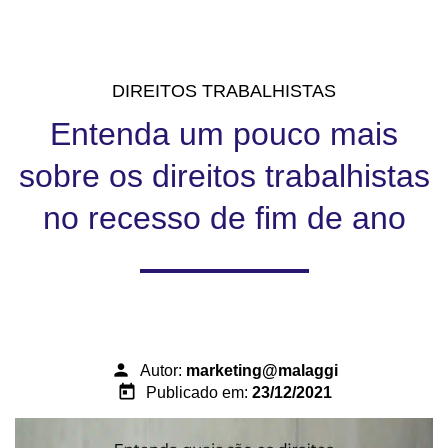
DIREITOS TRABALHISTAS
Entenda um pouco mais
sobre os direitos trabalhistas
no recesso de fim de ano
person
Autor:
marketing@malaggi
today
Publicado em:
23/12/2021