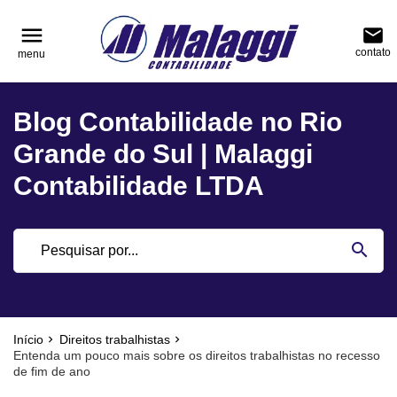
reply
reply
FALE CONOSCO
NAVEGAÇÃO
menu
email
contato
menu
phone
(51) 3751-0400
home
Voltar ao site
Blog Contabilidade no Rio
location_on
Rua Júlio de Castilhos, nº 983, salas 3 e 4 Cen
Blog
Encantado - Rio Grande do Sul
Grande do Sul | Malaggi
Contabilidade
Contabilidade LTDA
Notícias
email
search
Deixe sua Mensagem
Início
Direitos trabalhistas
Entenda um pouco mais sobre os direitos trabalhistas no recesso
de fim de ano