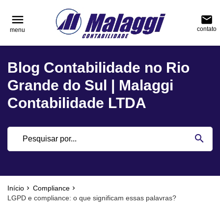
reply
reply
FALE CONOSCO
NAVEGAÇÃO
menu
email
contato
menu
phone
(51) 3751-0400
home
Voltar ao site
Blog Contabilidade no Rio
location_on
Rua Júlio de Castilhos, nº 983, salas 3 e 4 Cen
Blog
Encantado - Rio Grande do Sul
Grande do Sul | Malaggi
Contabilidade
Contabilidade LTDA
Notícias
email
search
Deixe sua Mensagem
Início
Compliance
LGPD e compliance: o que significam essas palavras?