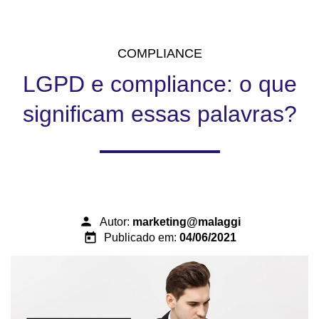
COMPLIANCE
LGPD e compliance: o que
significam essas palavras?
person
Autor:
marketing@malaggi
today
Publicado em:
04/06/2021