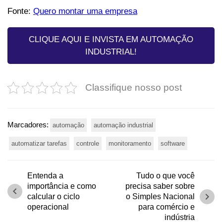
Fonte:
Quero montar uma empresa
CLIQUE AQUI E INVISTA EM AUTOMAÇÃO
INDUSTRIAL!
Classifique nosso post
Marcadores:
automação
automação industrial
automatizar tarefas
controle
monitoramento
software
Entenda a
Tudo o que você
importância e como
precisa saber sobre
chevron_left
chevron_right
calcular o ciclo
o Simples Nacional
operacional
para comércio e
indústria