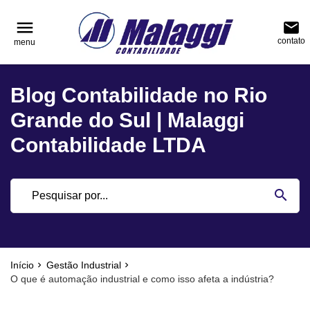
reply
reply
FALE CONOSCO
NAVEGAÇÃO
menu
email
contato
menu
phone
(51) 3751-0400
home
Voltar ao site
Blog Contabilidade no Rio
location_on
Rua Júlio de Castilhos, nº 983, salas 3 e 4 Cen
Blog
Encantado - Rio Grande do Sul
Grande do Sul | Malaggi
Contabilidade
Contabilidade LTDA
Notícias
email
search
Deixe sua Mensagem
Início
Gestão Industrial
O que é automação industrial e como isso afeta a indústria?