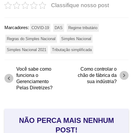
Classifique nosso post
Marcadores:
COVID-19
DAS
Regime tributário
Regras do Simples Nacional
Simples Nacional
Simples Nacional 2021
Tributação simplificada
Você sabe como
Como controlar o
chevron_right
funciona o
chão de fábrica da
chevron_left
Gerenciamento
sua indústria?
Pelas Diretrizes?
NÃO PERCA MAIS NENHUM
POST!