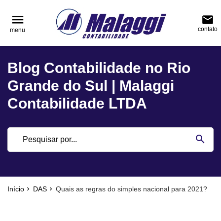
reply
reply
FALE CONOSCO
NAVEGAÇÃO
menu
email
contato
menu
phone
(51) 3751-0400
home
Voltar ao site
Blog Contabilidade no Rio
location_on
Rua Júlio de Castilhos, nº 983, salas 3 e 4 Cen
Blog
Encantado - Rio Grande do Sul
Grande do Sul | Malaggi
Contabilidade
Contabilidade LTDA
Notícias
email
search
Deixe sua Mensagem
Início
DAS
Quais as regras do simples nacional para 2021?