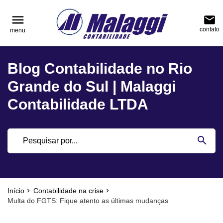
reply
reply
FALE CONOSCO
NAVEGAÇÃO
menu
email
contato
menu
phone
(51) 3751-0400
home
Voltar ao site
Blog Contabilidade no Rio
location_on
Rua Júlio de Castilhos, nº 983, salas 3 e 4 Cen
Blog
Encantado - Rio Grande do Sul
Grande do Sul | Malaggi
Contabilidade
Contabilidade LTDA
Notícias
email
search
Deixe sua Mensagem
Início
Contabilidade na crise
Multa do FGTS: Fique atento as últimas mudanças