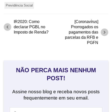
Previdência Social
IR2020: Como
[Coronavírus]
chevron_left
declarar PGBL no
Prorrogados os
chevron_right
Imposto de Renda?
pagamentos das
parcelas da RFB e
PGFN
NÃO PERCA MAIS NENHUM
POST!
Assine nosso blog e receba novos posts
frequentemente em seu email.