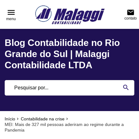
reply
reply
FALE CONOSCO
NAVEGAÇÃO
menu
email
contato
menu
phone
(51) 3751-0400
home
Voltar ao site
Blog Contabilidade no Rio
location_on
Rua Júlio de Castilhos, nº 983, salas 3 e 4 Cen
Blog
Encantado - Rio Grande do Sul
Grande do Sul | Malaggi
Contabilidade
Contabilidade LTDA
Notícias
email
search
Deixe sua Mensagem
Início
Contabilidade na crise
MEI: Mais de 327 mil pessoas aderiram ao regime durante a
Pandemia