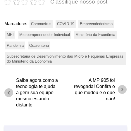
Classifique nosso post
Marcadores:
Coronavírus
COVID-19
Empreendedorismo
MEI
Microempreendedor Individual
Ministério da Econômia
Pandemia
Quarentena
Subsecretária de Desenvolvimento das Micro e Pequenas Empresas
do Ministério da Economia
Saiba agora como a
A MP 905 foi
tecnologia te ajuda
revogada! Confira o
chevron_right
chevron_left
a gerir sua equipe
que mudou e o que
mesmo estando
não!
distante!